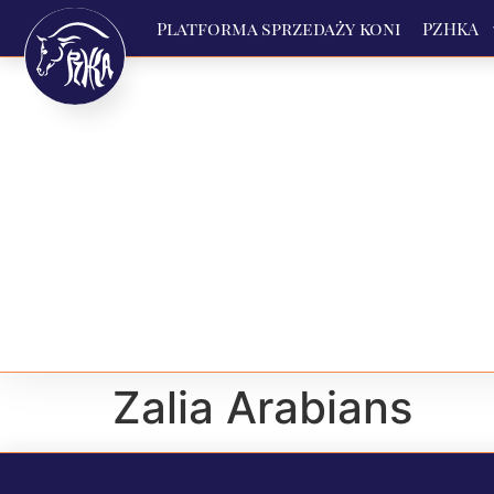
Platforma sprzedaży koni
PZHKA
Zalia Arabians