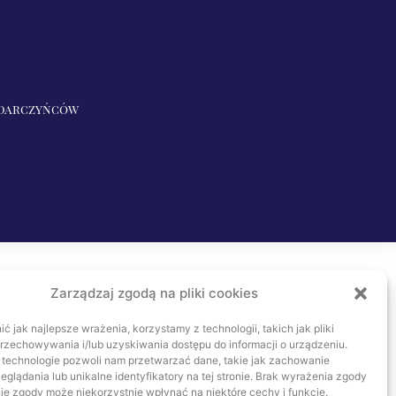
 darczyńców
Zarządzaj zgodą na pliki cookies
 jak najlepsze wrażenia, korzystamy z technologii, takich jak pliki
przechowywania i/lub uzyskiwania dostępu do informacji o urządzeniu.
 technologie pozwoli nam przetwarzać dane, takie jak zachowanie
eglądania lub unikalne identyfikatory na tej stronie. Brak wyrażenia zgody
ie zgody może niekorzystnie wpłynąć na niektóre cechy i funkcje.