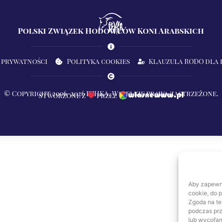
Polski Związek Hodowców Koni Arabskich
 prywatności
Polityka cookies
Klauzula RODO dla
© Copyright 2006-2026 PZHKA. Wszelkie prawa zastrzeżone.
Stworzone z
przez
Aby zapewnić
cookie, do 
Zgoda na te
podczas prz
lub wycofan