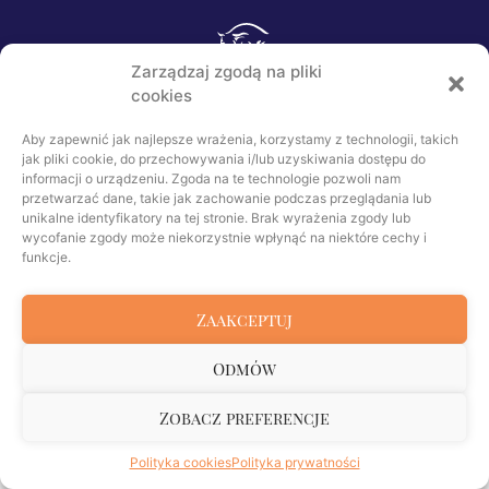
Polski Związek Hodowców Koni Arabskich
Zarządzaj zgodą na pliki
cookies
Polityka prywatności
Polityka cookies
Aby zapewnić jak najlepsze wrażenia, korzystamy z technologii, takich
Klauzula RODO dla darczyńców
jak pliki cookie, do przechowywania i/lub uzyskiwania dostępu do
informacji o urządzeniu. Zgoda na te technologie pozwoli nam
przetwarzać dane, takie jak zachowanie podczas przeglądania lub
© Copyright 2006-2026 PZHKA. Wszelkie prawa
unikalne identyfikatory na tej stronie. Brak wyrażenia zgody lub
wycofanie zgody może niekorzystnie wpłynąć na niektóre cechy i
zastrzeżone.
Stworzone z
przez
funkcje.
Zaakceptuj
Odmów
Zobacz preferencje
Polityka cookies
Polityka prywatności